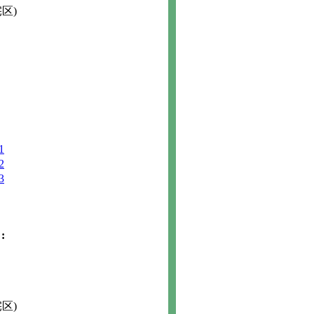
宅区)
1
2
3
:
宅区)