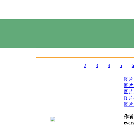
皮肤
物品
玩家作品
1
2
3
4
5
6
图片
图片
图片
图片
图片
作者 
ever