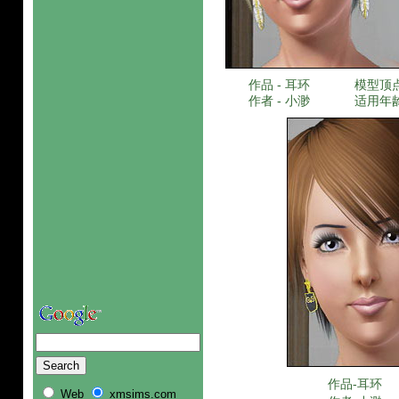
作品 - 耳环
模型顶点数
作者 - 小渺
适用年龄
作品-耳环
Web
xmsims.com