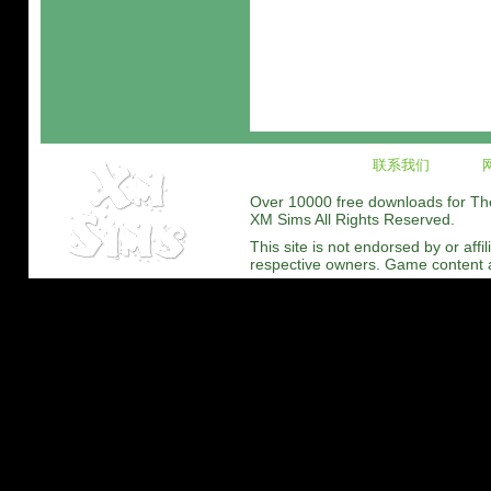
联系我们
Over 10000 free downloads for The 
XM Sims All Rights Reserved.
This site is not endorsed by or affi
respective owners. Game content and