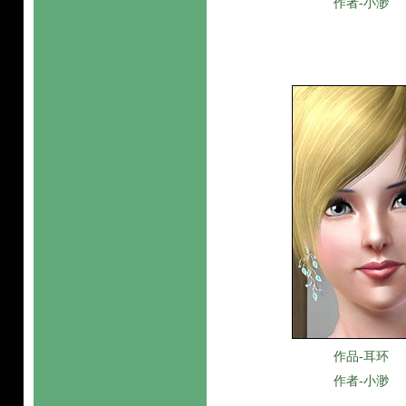
作者-小渺
作品-耳环
作者-小渺