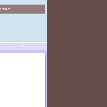
资助礼物
1
2
3