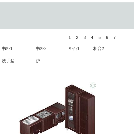
1
2
3
4
5
6
7
书柜1
书柜2
柜台1
柜台2
洗手盆
炉